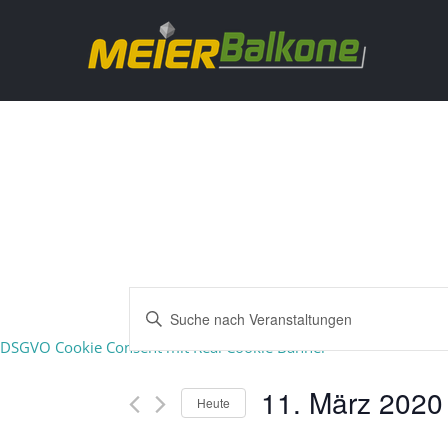
Veranstaltun
Bitte
DSGVO Cookie Consent mit Real Cookie Banner
Schlüsselwort
Suche
eingeben.
11. März 2020
Heute
Suche
und
Datum