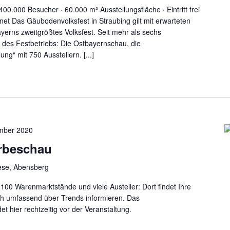
400.000 Besucher · 60.000 m² Ausstellungsfläche · Eintritt frei
ffnet Das Gäubodenvolksfest in Straubing gilt mit erwarteten
yerns zweitgrößtes Volksfest. Seit mehr als sechs
l des Festbetriebs: Die Ostbayernschau, die
ng“ mit 750 Ausstellern. [...]
mber 2020
rbeschau
ese, Abensberg
100 Warenmarktstände und viele Austeller: Dort findet Ihre
ch umfassend über Trends informieren. Das
et hier rechtzeitig vor der Veranstaltung.