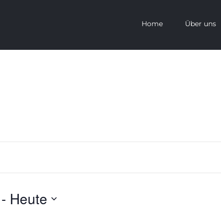
Home
Über uns
gen
 - 
Heute