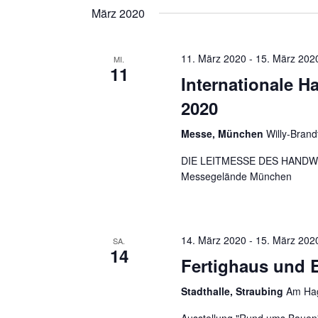
nach
März 2020
wählen.
Ansichten,
Veranstaltungen
Schlüsselwort.
11. März 2020
-
15. März 202
MI.
Navigation
11
Internationale 
2020
Messe, München
Willy-Brand
DIE LEITMESSE DES HANDW
Messegelände München
14. März 2020
-
15. März 202
SA.
14
Fertighaus und E
Stadthalle, Straubing
Am Hag