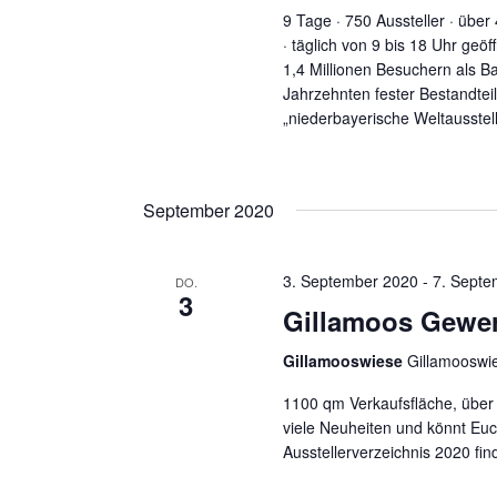
9 Tage · 750 Aussteller · über 
· täglich von 9 bis 18 Uhr geö
1,4 Millionen Besuchern als Ba
Jahrzehnten fester Bestandtei
„niederbayerische Weltausstellu
September 2020
3. September 2020
-
7. Septe
DO.
3
Gillamoos Gewe
Gillamooswiese
Gillamooswi
1100 qm Verkaufsfläche, über 
viele Neuheiten und könnt Eu
Ausstellerverzeichnis 2020 find