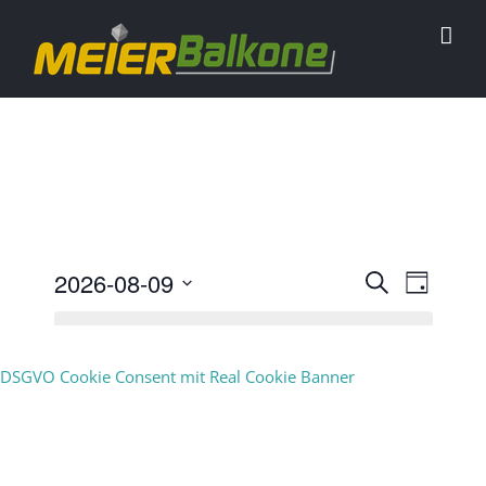
2026-08-09
Vera
Suche
Veran
Tag
Datum
Ansic
Es sind keine anstehenden Veranstaltungen
Such
vorhanden.
wählen.
DSGVO Cookie Consent mit Real Cookie Banner
Navig
und
Vorheriger Tag
Nächster Tag