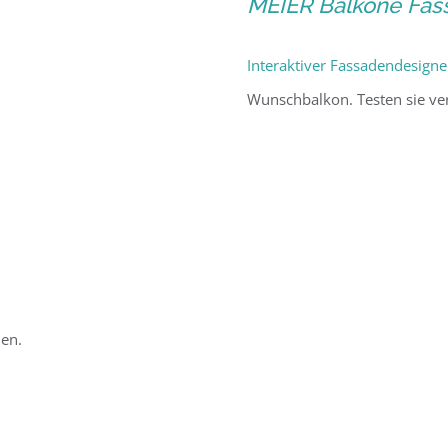
MEIER Balkone Fas
Interaktiver Fassadendesigne
Wunschbalkon. Testen sie ve
en.