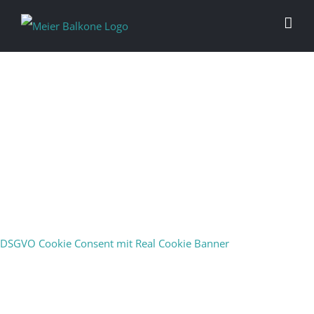
Glasbalkone
Kombinationen aus Glas, Edelstahl und Aluminium. Für
DSGVO Cookie Consent mit Real Cookie Banner
jeden Fall das richtige Material.